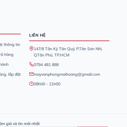
LIÊN HỆ
t thông tin
147/8 Tân Kỳ Tân Quý, P.Tân Sơn Nhì,
trả hàng
Q.Tân Phú, TP.HCM
 hành
0794 481 888
àng, lắp đặt
mayvanphongmaihoang@gmail.com
08h00 - 21h00
ảm giá và tin mới nhất