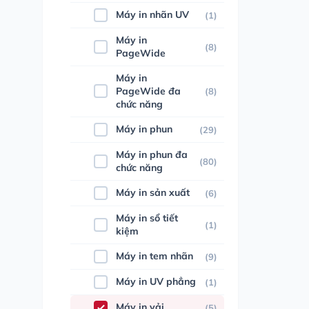
Máy in nhãn UV
(1)
Máy in
(8)
PageWide
Máy in
PageWide đa
(8)
chức năng
Máy in phun
(29)
Máy in phun đa
(80)
chức năng
Máy in sản xuất
(6)
Máy in sổ tiết
(1)
kiệm
Máy in tem nhãn
(9)
Máy in UV phẳng
(1)
Máy in vải
(5)