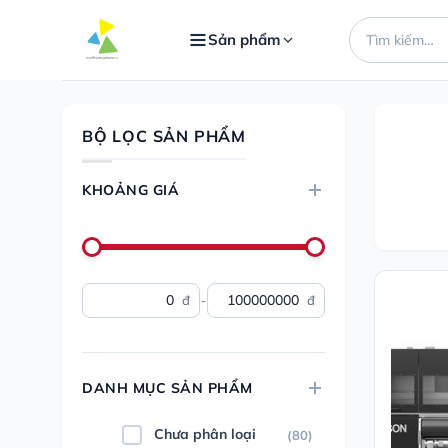
Bỏ
Tìm
qua
Sản phẩm
kiếm:
nội
dung
BỘ LỌC SẢN PHẨM
KHOẢNG GIÁ
-
đ
đ
DANH MỤC SẢN PHẨM
Chưa phân loại
(80)