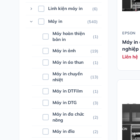
Linh kiện máy in
(6)
Máy in
(540)
Máy hoàn thiện
EPSON
(1)
bản in
Máy in 
nghiệp
Máy in ảnh
(19)
32000
Liên hệ
Máy in áo thun
(1)
Máy in chuyển
(13)
nhiệt
Máy in DTFilm
(1)
Máy in DTG
(3)
Máy in đa chức
(2)
năng
Máy in đĩa
(2)