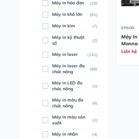
Máy in hóa đơn
(20)
Máy in khổ lớn
(81)
Máy in kim
(7)
EPSON
Máy In
Máy in kỹ thuật
(2)
số
Monna 
Liên hệ
Máy in laser
(141)
Máy in laser đa
(86)
chức năng
Máy in LED đa
(1)
chức năng
Máy in màu đa
(6)
chức năng
Máy in màu sản
(1)
xuất
Máy in nhãn
(4)