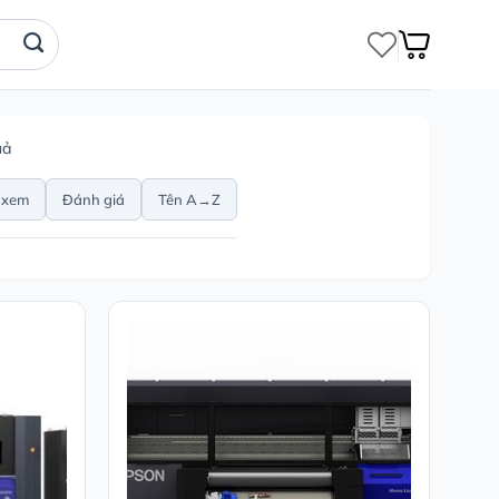
uả
 xem
Đánh giá
Tên A→Z