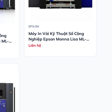
EPSON
Máy In Vải Kỹ Thuật Số Công
Công
Nghiệp Epson Monna Lisa ML-
a ML-
64000
Liên hệ