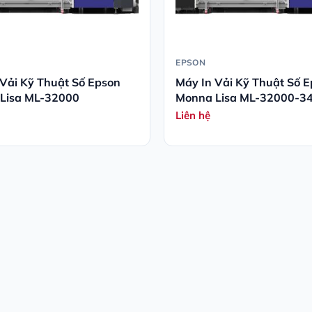
EPSON
 Vải Kỹ Thuật Số Epson
Máy In Vải Kỹ Thuật Số 
Lisa ML-32000
Monna Lisa ML-32000-34
Đầu Phun)
Liên hệ