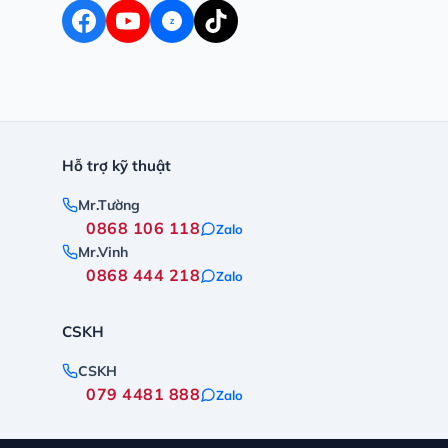
Z
Hỗ trợ kỹ thuật
Mr.Tường
0868 106 118
Zalo
Mr.Vinh
0868 444 218
Zalo
CSKH
CSKH
079 4481 888
Zalo