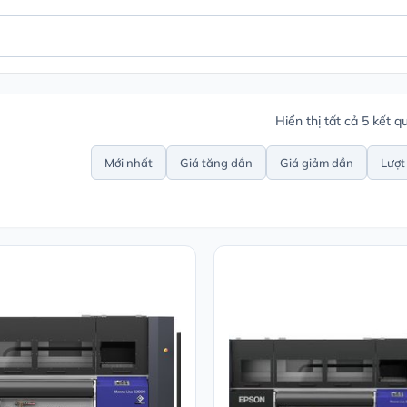
Hiển thị tất cả 5 kết q
Mới nhất
Giá tăng dần
Giá giảm dần
Lượt