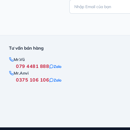
Tư vấn bán hàng
Mr.Vũ
079 4481 888
Zalo
Mr.Anvi
0375 106 106
Zalo