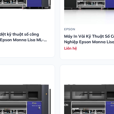
EPSON
dệt kỹ thuật số công
Máy In Vải Kỹ Thuật Số 
 Epson Monna Lisa ML-
Nghiệp Epson Monna Lis
-240
32000U-180 16CH
Liên hệ