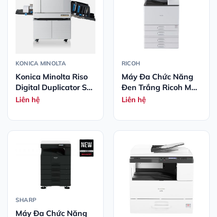
KONICA MINOLTA
RICOH
Konica Minolta Riso
Máy Đa Chức Năng
Digital Duplicator SF
Đen Trắng Ricoh MP
5330
4055SP A3
Liên hệ
Liên hệ
SHARP
Máy Đa Chức Năng