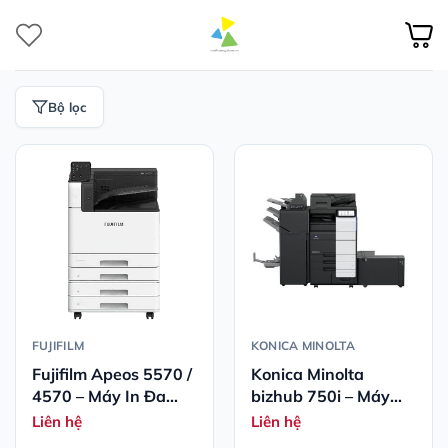
Bỏ
qua
nội
dung
Bộ lọc
FUJIFILM
KONICA MINOLTA
Fujifilm Apeos 5570 /
Konica Minolta
4570 – Máy In Đa
bizhub 750i – Máy
Chức Năng Đen
Photocopy Đa Năng
Liên hệ
Liên hệ
Trắng A3 Cao Cấp
Đơn Sắc Hiệu Suất