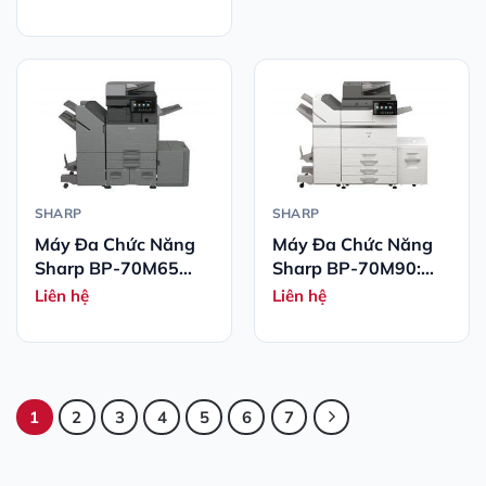
SHARP
SHARP
Máy Đa Chức Năng
Máy Đa Chức Năng
Sharp BP-70M65
Sharp BP-70M90:
Đen Trắng Cao Cấp
Hiệu Suất Cao Cho
Liên hệ
Liên hệ
Văn Phòng Doanh
Nghiệp
1
2
3
4
5
6
7