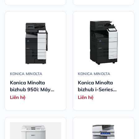
Cao
KONICA MINOLTA
KONICA MINOLTA
Konica Minolta
Konica Minolta
bizhub 950i: Máy
bizhub i-Series
Photocopy Đa Chức
651i/551i/451i – Máy
Liên hệ
Liên hệ
Năng Đơn Sắc Hiệu
photocopy đa chức
Suất Cao
năng