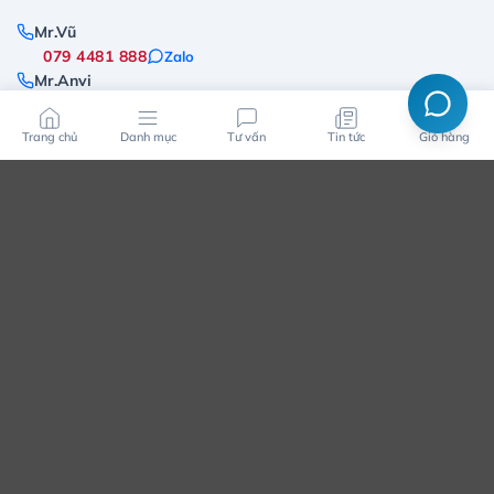
Mr.Vũ
079 4481 888
Zalo
Mr.Anvi
0375 106 106
Zalo
Trang chủ
Danh mục
Tư vấn
Tin tức
Giỏ hàng
Hotline kế toán
Kế Toán
096 181 3909
Zalo
CSKH
CSKH
079 4481 888
Zalo
© 2025 Mai Hoàng. All rights reserved.