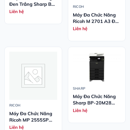
Đen Trắng Sharp BP-
RICOH
20M24L (In, Sao
Liên hệ
Máy Đa Chức Năng
Chép, Scan)
Ricoh M 2701 A3 Đen
Trắng
Liên hệ
SHARP
Máy Đa Chức Năng
Sharp BP-20M28
RICOH
Đen Trắng
Liên hệ
Máy Đa Chức Năng
Ricoh MP 2555SP
Trắng Đen A3
Liên hệ