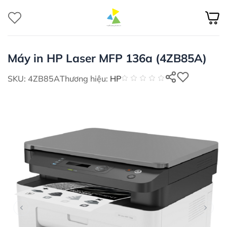
Bỏ
qua
nội
dung
Máy in HP Laser MFP 136a (4ZB85A)
SKU: 4ZB85A
Thương hiệu:
HP