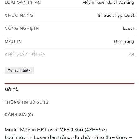
LOẠI SẢN PHẨM
Máy in laser đa chức năng
Loại hộp mực: HP 110A (W1112A), in được ~1.500
trang Hệ điều hành tương thích: Windows, MacOS,
CHỨC NĂNG
In, Sao chụp, Quét
Linux Kích thước: 406 x 359,6 x 253 mm Trọng lượng:
7,46 kg Tiết kiệm điện: Công nghệ HP Auto-On/Auto-Off
CÔNG NGHỆ IN
Laser
Ưu điểm: Nhỏ gọn, in không dây, chi phí thấp, dễ sử
MÀU IN
Đen trắng
dụng Nhược điểm: Chỉ in đơn sắc, không in 2 mặt tự
động, không có ADF Phù hợp cho văn phòng nhỏ, hộ kinh
KHỔ GIẤY TỐI ĐA
A4
doanh, người dùng cá nhân cần in tài liệu cơ bản. 🚀
Xem chi tiết
MÔ TẢ
THÔNG TIN BỔ SUNG
ĐÁNH GIÁ (0)
Mode: Máy in HP Laser MFP 136a (4ZB85A)
Loại máy in: Laser đen trắng, đa chức năng (In – Copy –