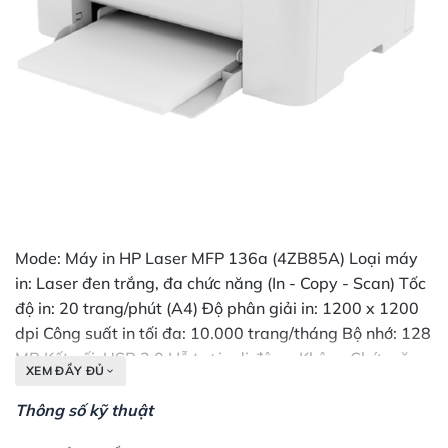
Mode: Máy in HP Laser MFP 136a (4ZB85A) Loại máy
in: Laser đen trắng, đa chức năng (In - Copy - Scan) Tốc
độ in: 20 trang/phút (A4) Độ phân giải in: 1200 x 1200
dpi Công suất in tối đa: 10.000 trang/tháng Bộ nhớ: 128
MB Kết nối: USB 2.0 Hỗ trợ in di động: Không Chức năng
XEM ĐẦY ĐỦ
scan: Độ phân giải 600 x 600 dpi, quét màu CIS Chức
năng copy: Tốc độ 20 trang/phút, phóng to/thu nhỏ 25%
Thông số kỹ thuật
- 400% Khay giấy: 150 tờ (đầu vào), 100 tờ (đầu ra)