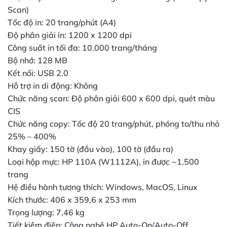
Scan)
Tốc độ in: 20 trang/phút (A4)
Độ phân giải in: 1200 x 1200 dpi
Công suất in tối đa: 10.000 trang/tháng
Bộ nhớ: 128 MB
Kết nối: USB 2.0
Hỗ trợ in di động: Không
Chức năng scan: Độ phân giải 600 x 600 dpi, quét màu
CIS
Chức năng copy: Tốc độ 20 trang/phút, phóng to/thu nhỏ
25% – 400%
Khay giấy: 150 tờ (đầu vào), 100 tờ (đầu ra)
Loại hộp mực: HP 110A (W1112A), in được ~1.500
trang
Hệ điều hành tương thích: Windows, MacOS, Linux
Kích thước: 406 x 359,6 x 253 mm
Trọng lượng: 7,46 kg
Tiết kiệm điện: Công nghệ HP Auto-On/Auto-Off