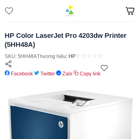
Bỏ
qua
nội
dung
HP Color LaserJet Pro 4203dw Printer
(5HH48A)
SKU: 5HH48A
Thương hiệu:
HP