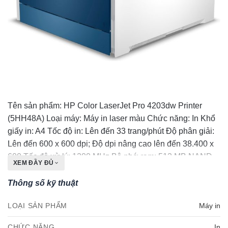
Tên sản phẩm: HP Color LaserJet Pro 4203dw Printer
(5HH48A) Loại máy: Máy in laser màu Chức năng: In Khổ
giấy in: A4 Tốc độ in: Lên đến 33 trang/phút Độ phân giải:
Lên đến 600 x 600 dpi; Độ dpi nâng cao lên đến 38.400 x
600 Tốc độ xử lý: 1200 MHz Bộ nhớ ram: 512 MB NAND
XEM ĐẦY ĐỦ
Flash, 512 MB DRAM Chuẩn kết nối: 1 Bluetooth Low
Energy; 1 Gigabit Ethernet 10/100/1000 Base-TX network;
Thông số kỹ thuật
1 Hi-Speed USB 2.0 (device); 1 Hi-Speed USB 2.0 (host);
LOẠI SẢN PHẨM
Máy in
1 Wi-Fi 802.11b/g/n; 1 Wi-Fi 802.3az; 1 Wi-Fi Direct; Walk-
up USB; Auto-crossover Ethernet Hiệu suất làm việc: Lên
CHỨC NĂNG
In
đến 50.000 trang/ tháng Mực in sử dụng: W2300A (2000
trang) ; W2301A,W2302A,W2303A (1800 trang) ; W2300X
CÔNG NGHỆ IN
Laser