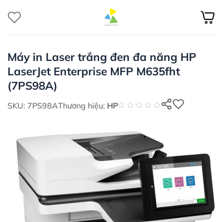
Bỏ
qua
nội
dung
Máy in Laser trắng đen đa năng HP
LaserJet Enterprise MFP M635fht
(7PS98A)
SKU: 7PS98A
Thương hiệu:
HP