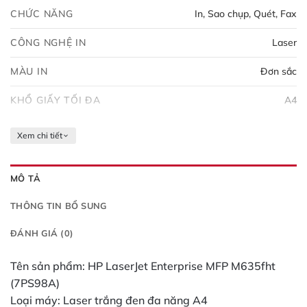
Chuẩn kết nối: USB, LAN, Fax Chức năng đặc biệt: HP
CHỨC NĂNG
In, Sao chụp, Quét, Fax
ePrint; Apple AirPrint; Google Cloud Print Kích thước:
665 x 600 x 1094 mm Trọng lượng: 52.5 kg Sử dụng
CÔNG NGHỆ IN
Laser
mực: HP 147A, 147X, 147Y Bảo hành: Chính hãng 12
MÀU IN
Đơn sắc
tháng Giao hàng: Miễn phí phạm vi TP.HCM và Hà Nội
KHỔ GIẤY TỐI ĐA
A4
Xem chi tiết
MÔ TẢ
THÔNG TIN BỔ SUNG
ĐÁNH GIÁ (0)
Tên sản phẩm: HP LaserJet Enterprise MFP M635fht
(7PS98A)
Loại máy: Laser trắng đen đa năng A4