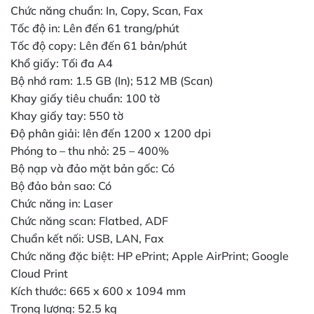
Chức năng chuẩn: In, Copy, Scan, Fax
Tốc độ in: Lên đến 61 trang/phút
Tốc độ copy: Lên đến 61 bản/phút
Khổ giấy: Tối đa A4
Bộ nhớ ram: 1.5 GB (In); 512 MB (Scan)
Khay giấy tiêu chuẩn: 100 tờ
Khay giấy tay: 550 tờ
Độ phân giải: lên đến 1200 x 1200 dpi
Phóng to – thu nhỏ: 25 – 400%
Bộ nạp và đảo mặt bản gốc: Có
Bộ đảo bản sao: Có
Chức năng in: Laser
Chức năng scan: Flatbed, ADF
Chuẩn kết nối: USB, LAN, Fax
Chức năng đặc biệt: HP ePrint; Apple AirPrint; Google
Cloud Print
Kích thước: 665 x 600 x 1094 mm
Trọng lượng: 52.5 kg