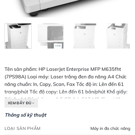
Tên sản phẩm: HP LaserJet Enterprise MFP M635fht
(7PS98A) Loại máy: Laser trắng đen đa năng A4 Chức
năng chuẩn: In, Copy, Scan, Fax Tốc độ in: Lên đến 61
trang/phút Tốc độ copy: Lên đến 61 bản/phút Khổ giấy:
Tối đa A4 Bộ nhớ ram: 1.5 GB (In); 512 MB (Scan) Khay
XEM ĐẦY ĐỦ
giấy tiêu chuẩn: 100 tờ Khay giấy tay: 550 tờ Độ phân
giải: lên đến 1200 x 1200 dpi Phóng to – thu nhỏ: 25 -
Thông số kỹ thuật
400% Bộ nạp và đảo mặt bản gốc: Có Bộ đảo bản sao:
LOẠI SẢN PHẨM
Máy in đa chức năng
Có Chức năng in: Laser Chức năng scan: Flatbed, ADF