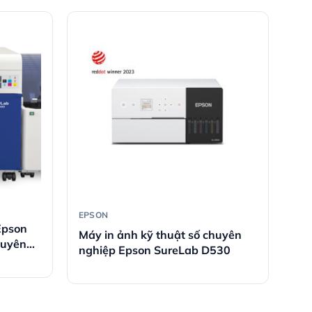
EPSON
Epson
Máy in ảnh kỹ thuật số chuyên
huyên
nghiệp Epson SureLab D530