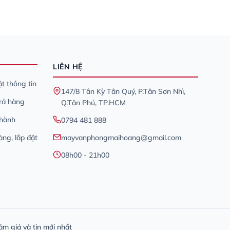
LIÊN HỆ
t thông tin
147/8 Tân Kỳ Tân Quý, P.Tân Sơn Nhì,
trả hàng
Q.Tân Phú, TP.HCM
 hành
0794 481 888
àng, lắp đặt
mayvanphongmaihoang@gmail.com
08h00 - 21h00
ảm giá và tin mới nhất