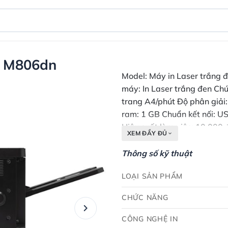
se M806dn
Model: Máy in Laser trắng 
máy: In Laser trắng đen Chức
trang A4/phút Độ phân giải
ram: 1 GB Chuẩn kết nối: U
Hiệu suất làm việc: 10.000
XEM ĐẦY ĐỦ
Kích thước: 1095 x 648 x 6
năm Giao hàng: Miễn phí T
Thông số kỹ thuật
tin EU
LOẠI SẢN PHẨM
CHỨC NĂNG
CÔNG NGHỆ IN