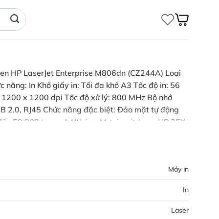
đen HP LaserJet Enterprise M806dn (CZ244A) Loại
 năng: In Khổ giấy in: Tối đa khổ A3 Tốc độ in: 56
: 1200 x 1200 dpi Tốc độ xử lý: 800 MHz Bộ nhớ
SB 2.0, RJ45 Chức năng đặc biệt: Đảo mặt tự động
 đến 50.000 trang A4/tháng Mực in sử dụng: HP 25X
35 mm Trọng lượng: 76,1 kg Bảo hành: Chính hãng 1
PHCM Ghi Chú: Mã hàng dự án - Cần cung cấp thông
Máy in
In
Laser