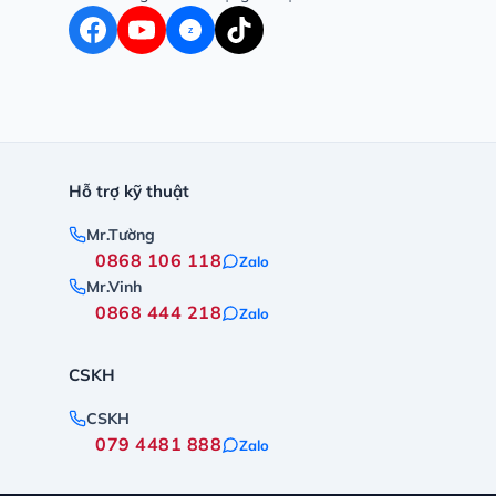
Z
Hỗ trợ kỹ thuật
Mr.Tường
0868 106 118
Zalo
Mr.Vinh
0868 444 218
Zalo
CSKH
CSKH
079 4481 888
Zalo