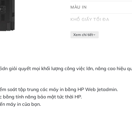
MÀU IN
KHỔ GIẤY TỐI ĐA
Xem chi tiết
dn giải quyết mọi khối lượng công việc lớn, nâng cao hiệu q
 kiểm soát tập trung các máy in bằng HP Web Jetadmin.
c bằng tính năng bảo mật tức thời HP.
đến máy in của bạn.