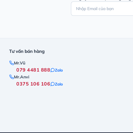
Tư vấn bán hàng
Mr.Vũ
079 4481 888
Zalo
Mr.Anvi
0375 106 106
Zalo