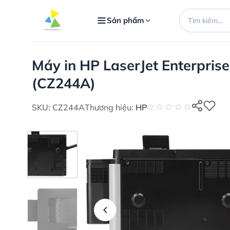
Bỏ
Tìm
qua
Sản phẩm
kiếm:
nội
dung
Máy in HP LaserJet Enterpri
(CZ244A)
SKU: CZ244A
Thương hiệu:
HP