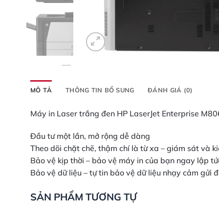
MÔ TẢ
THÔNG TIN BỔ SUNG
ĐÁNH GIÁ (0)
Máy in Laser trắng đen HP LaserJet Enterprise M806
Đầu tư một lần, mở rộng dễ dàng
Theo dõi chặt chẽ, thậm chí là từ xa – giám sát và
Bảo vệ kịp thời – bảo vệ máy in của bạn ngay lập tứ
Bảo vệ dữ liệu – tự tin bảo vệ dữ liệu nhạy cảm gửi 
SẢN PHẨM TƯƠNG TỰ