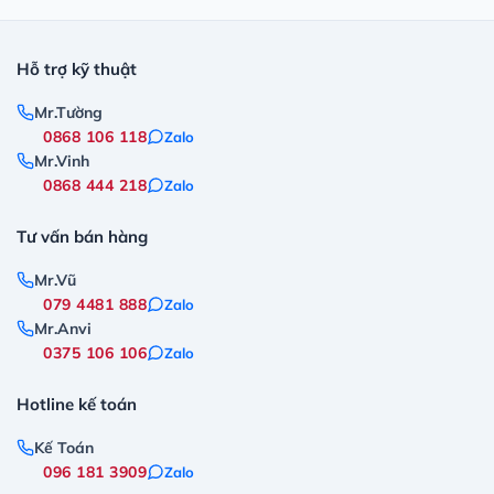
Hỗ trợ kỹ thuật
Mr.Tường
0868 106 118
Zalo
Mr.Vinh
0868 444 218
Zalo
Tư vấn bán hàng
Mr.Vũ
079 4481 888
Zalo
Mr.Anvi
0375 106 106
Zalo
Hotline kế toán
Kế Toán
096 181 3909
Zalo