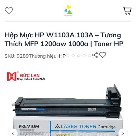
Bỏ
qua
nội
dung
Hộp Mực HP W1103A 103A – Tương
Thích MFP 1200aw 1000a | Toner HP
SKU: 9289
Thương hiệu:
HP