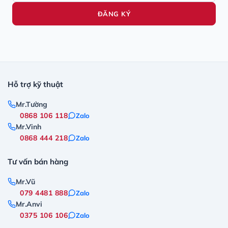
ĐĂNG KÝ
Hỗ trợ kỹ thuật
Mr.Tường
0868 106 118
Zalo
Mr.Vinh
0868 444 218
Zalo
Tư vấn bán hàng
Mr.Vũ
079 4481 888
Zalo
Mr.Anvi
0375 106 106
Zalo