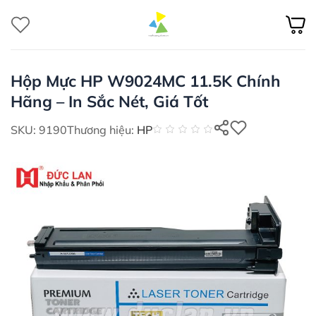
Bỏ
qua
nội
dung
Hộp Mực HP W9024MC 11.5K Chính
Hãng – In Sắc Nét, Giá Tốt
SKU: 9190
Thương hiệu:
HP