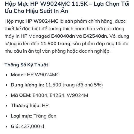
Hộp Mực HP W9024MC 11.5K – Lựa Chọn Tối
Ưu Cho Hiệu Suất In Ấn
Hộp mực
HP W9024MC
là sản phẩm chính hãng, được
thiết kế đặc biệt để tương thích hoàn hảo với các dòng
máy in HP Managed
E40040dn
và
E42540dn
. Với dung
lượng in lên đến
11.500 trang
, sản phẩm đáp ứng tối đa
nhu cầu in ấn tại văn phòng hoặc doanh nghiệp.
Thông Số Kỹ Thuật
Model:
HP W9024MC
Dung lượng in:
11.500 trang (độ phủ 5%)
Mã OEM:
E4004, E4254, W9024M
Thương hiệu:
HP
Loại mực:
Trắng đen
Giá:
437,000 đ