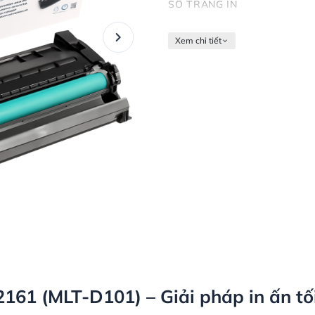
SỐ TRANG IN
Xem chi tiết
61 (MLT-D101) – Giải pháp in ấn tố