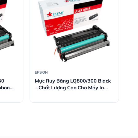
EPSON
50
Mực Ruy Băng LQ800/300 Black
bbon
– Chất Lượng Cao Cho Máy In
Kim