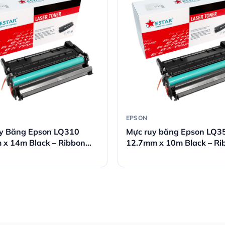
EPSON
y Băng Epson LQ310
Mực ruy băng Epson LQ3
 x 14m Black – Ribbon
12.7mm x 10m Black – Ri
Hãng
máy in kim