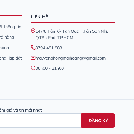
LIÊN HỆ
t thông tin
147/8 Tân Kỳ Tân Quý, P.Tân Sơn Nhì,
trả hàng
Q.Tân Phú, TP.HCM
 hành
0794 481 888
àng, lắp đặt
mayvanphongmaihoang@gmail.com
08h00 - 21h00
ảm giá và tin mới nhất
ĐĂNG KÝ