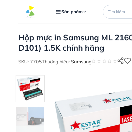
Bỏ
Tìm
qua
Sản phẩm
kiếm:
nội
dung
Hộp mực in Samsung ML 2160
D101) 1.5K chính hãng
SKU: 7705
Thương hiệu:
Samsung