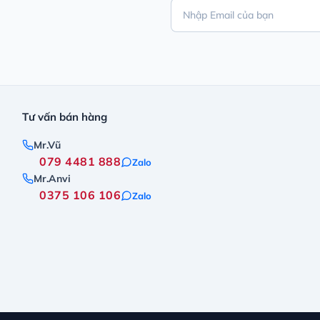
Tư vấn bán hàng
Mr.Vũ
079 4481 888
Zalo
Mr.Anvi
0375 106 106
Zalo