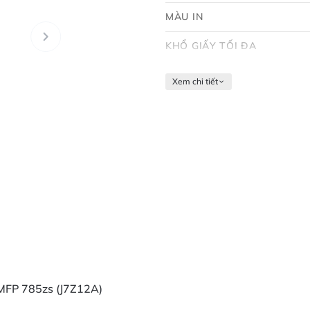
MÀU IN
KHỔ GIẤY TỐI ĐA
Xem chi tiết
 MFP 785zs (J7Z12A)