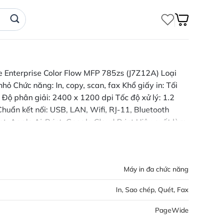
Enterprise Color Flow MFP 785zs (J7Z12A) Loại
ỏ Chức năng: In, copy, scan, fax Khổ giấy in: Tối
 Độ phân giải: 2400 x 1200 dpi Tốc độ xử lý: 1.2
uẩn kết nối: USB, LAN, Wifi, RJ-11, Bluetooth
nt, Apple AirPrint, Google Cloud Print Hiệu suất làm
tháng Mực in sử dụng: 982A, 982X Kích thước: 604 x
: 119.7 kg Bảo hành: Chính hãng 1 năm Giao hàng:
 Hà Nội
Máy in đa chức năng
In, Sao chép, Quét, Fax
PageWide