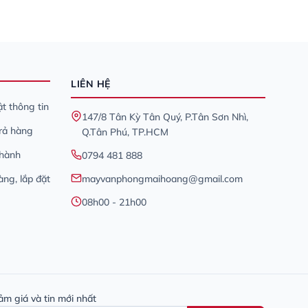
LIÊN HỆ
t thông tin
147/8 Tân Kỳ Tân Quý, P.Tân Sơn Nhì,
trả hàng
Q.Tân Phú, TP.HCM
 hành
0794 481 888
àng, lắp đặt
mayvanphongmaihoang@gmail.com
08h00 - 21h00
ảm giá và tin mới nhất