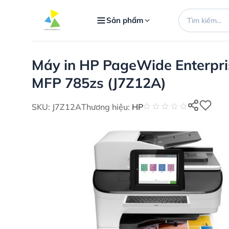
Bỏ
Tìm
qua
Sản phẩm
kiếm:
nội
dung
Máy in HP PageWide Enterpri
MFP 785zs (J7Z12A)
SKU: J7Z12A
Thương hiệu:
HP