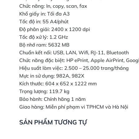
Chức năng: In, copy, scan, fax
Khổ giấy in: Tối đa A3
Tốc độ in: 55 A4/phút
Độ phân giải: 2400 x 1200 dpi
Tốc độ xử lý: 1.2 GHz
Bộ nhớ ram: 5632 MB
Chuẩn kết nối: USB, LAN, Wifi, RJ-11, Bluetooth
Chức năng đặc biệt: HP ePrint, Apple AirPrint, Goog
Hiệu suất làm việc: 2.500 – 25.000 trang/tháng
Mực in sử dụng: 982A, 982X
Kích thước: 604 x 652 x 1222 mm
Trọng lượng: 119.7 kg
Bảo hành: Chính hãng 1 năm
Giao hàng: Miễn phí phạm vi TPHCM và Hà Nội
SẢN PHẨM TƯƠNG TỰ