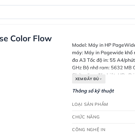
se Color Flow
Model: Máy in HP PageWide 
máy: Máy in Pagewide khổ nh
đa A3 Tốc độ in: 55 A4/phút
GHz Bộ nhớ ram: 5632 MB Ch
Chức năng đặc biệt: HP ePri
XEM ĐẦY ĐỦ
việc: 2.500 - 25.000 trang/
652 x 1222 mm Trọng lượng
Thông số kỹ thuật
Miễn phí phạm vi TPHCM và
LOẠI SẢN PHẨM
CHỨC NĂNG
CÔNG NGHỆ IN