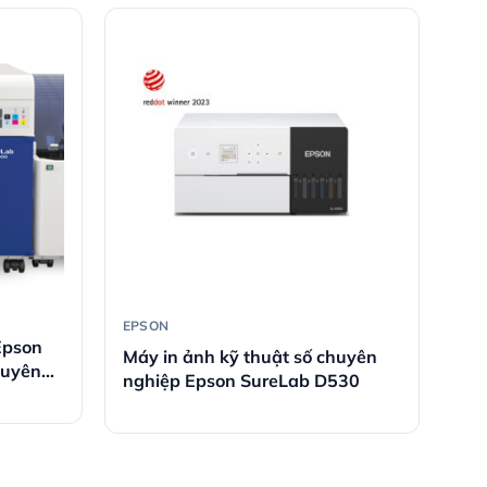
EPSON
Epson
Máy in ảnh kỹ thuật số chuyên
huyên
nghiệp Epson SureLab D530