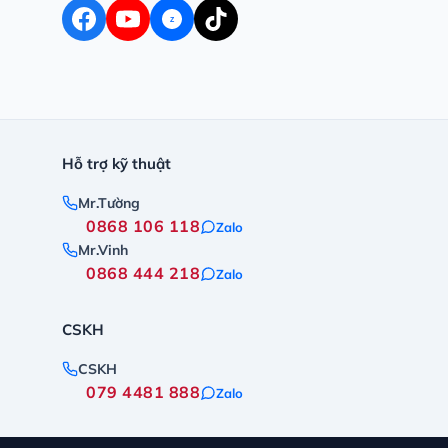
Z
Hỗ trợ kỹ thuật
Mr.Tường
0868 106 118
Zalo
Mr.Vinh
0868 444 218
Zalo
CSKH
CSKH
079 4481 888
Zalo