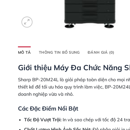
MÔ TẢ
THÔNG TIN BỔ SUNG
ĐÁNH GIÁ (0)
Giới thiệu Máy Đa Chức Năng 
Sharp BP-20M24L là giải pháp toàn diện cho mọi nhu
thiết kế để tối ưu hóa quy trình làm việc, BP-20M24L
doanh nghiệp vừa và nhỏ.
Các Đặc Điểm Nổi Bật
Tốc Độ Vượt Trội:
In và sao chép với tốc độ 24 tr
Chất Lượng Hình Ảnh Sắc Nét:
Độ phân giải in v