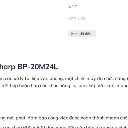
ADF
KẾT NỐI
Xem chi tiết
Sharp BP-20M24L
 cầu xử lý tài liệu văn phòng, một chiếc máy đa chức năng 
 kết hợp hoàn hảo các chức năng in, sao chép và scan, mang lạ
ang mỗi phút, đảm bảo công việc được hoàn thành nhanh chóng
à sao chép 600 x 600 dpi mang đến văn bản rõ ràng và hình ả