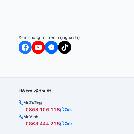
Xem chúng tôi trên mạng xã hội
Z
Hỗ trợ kỹ thuật
Mr.Tường
0868 106 118
Zalo
Mr.Vinh
0868 444 218
Zalo