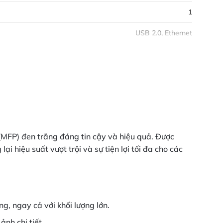
1
USB 2.0, Ethernet
(MFP) đen trắng đáng tin cậy và hiệu quả. Được
i hiệu suất vượt trội và sự tiện lợi tối đa cho các
, ngay cả với khối lượng lớn.
nh chi tiết.