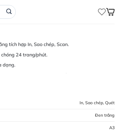
ng tích hợp In, Sao chép, Scan.
 chóng 24 trang/phút.
a dạng.
độ cao 37 trang/phút với nhiều định dạng.
 và Ethernet.
In, Sao chép, Quét
Đen trắng
A3