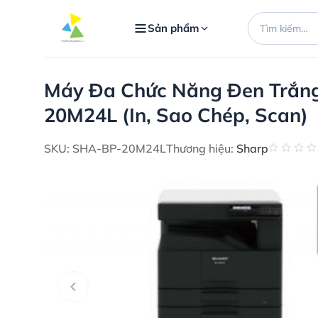
Bỏ
Tìm
qua
Sản phẩm
kiếm:
nội
dung
Máy Đa Chức Năng Đen Trắng
20M24L (In, Sao Chép, Scan)
SKU: SHA-BP-20M24L
Thương hiệu:
Sharp