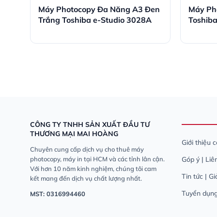
ba
Máy Photocopy Đa Năng A3 Đen
Máy Ph
Trắng Toshiba e-Studio 3028A
Toshib
Năng
CÔNG TY TNHH SẢN XUẤT ĐẦU TƯ
THƯƠNG MẠI MAI HOÀNG
Giới thiệu 
Chuyên cung cấp dịch vụ cho thuê máy
photocopy, máy in tại HCM và các tỉnh lân cận.
Góp ý | Liê
Với hơn 10 năm kinh nghiệm, chúng tôi cam
Tin tức | G
kết mang đến dịch vụ chất lượng nhất.
Tuyển dụn
MST: 0316994460