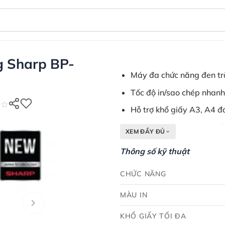
 Sharp BP-
Máy đa chức năng đen trắ
Tốc độ in/sao chép nhanh
Hỗ trợ khổ giấy A3, A4 đ
Chức năng scan mạng tốc 
XEM ĐẦY ĐỦ
Kết nối linh hoạt qua USB
Thông số kỹ thuật
CHỨC NĂNG
MÀU IN
KHỔ GIẤY TỐI ĐA