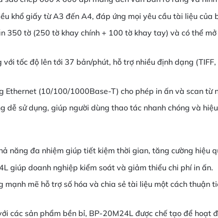
iều khổ giấy từ A3 đến A4, đáp ứng mọi yêu cầu tài liệu của 
 350 tờ (250 tờ khay chính + 100 tờ khay tay) và có thể mở
ới tốc độ lên tới 37 bản/phút, hỗ trợ nhiều định dạng (TIFF,
Ethernet (10/100/1000Base-T) cho phép in ấn và scan từ nh
g dễ sử dụng, giúp người dùng thao tác nhanh chóng và hiệu
hả năng đa nhiệm giúp tiết kiệm thời gian, tăng cường hiệu 
giúp doanh nghiệp kiểm soát và giảm thiểu chi phí in ấn.
mạnh mẽ hỗ trợ số hóa và chia sẻ tài liệu một cách thuận 
với các sản phẩm bền bỉ, BP-20M24L được chế tạo để hoạt độ