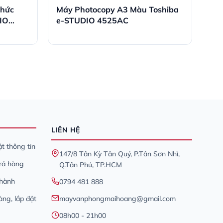
Chức
Máy Photocopy A3 Màu Toshiba
IO
e-STUDIO 4525AC
LIÊN HỆ
t thông tin
147/8 Tân Kỳ Tân Quý, P.Tân Sơn Nhì,
trả hàng
Q.Tân Phú, TP.HCM
 hành
0794 481 888
àng, lắp đặt
mayvanphongmaihoang@gmail.com
08h00 - 21h00