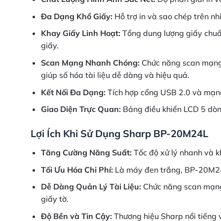
Đa Dạng Khổ Giấy:
Hỗ trợ in và sao chép trên nh
Khay Giấy Linh Hoạt:
Tổng dung lượng giấy chuẩn
giấy.
Scan Mạng Nhanh Chóng:
Chức năng scan mạng v
giúp số hóa tài liệu dễ dàng và hiệu quả.
Kết Nối Đa Dạng:
Tích hợp cổng USB 2.0 và mạng 
Giao Diện Trực Quan:
Bảng điều khiển LCD 5 dòn
Lợi Ích Khi Sử Dụng Sharp BP-20M24L
Tăng Cường Năng Suất:
Tốc độ xử lý nhanh và k
Tối Ưu Hóa Chi Phí:
Là máy đen trắng, BP-20M24L 
Dễ Dàng Quản Lý Tài Liệu:
Chức năng scan mạng 
giấy tờ.
Độ Bền và Tin Cậy:
Thương hiệu Sharp nổi tiếng 