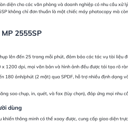
 diện cho các văn phòng và doanh nghiệp có nhu cầu xử lý tà
5SP không chỉ đơn thuần là một chiếc máy photocopy mà còn l
h MP 2555SP
hụp lên đến 25 trang mỗi phút, đảm bảo các tác vụ tài liệu đ
 x 1200 dpi, mọi văn bản và hình ảnh đều được tái tạo rõ rà
ến 180 ảnh/phút (2 mặt) qua SPDF, hỗ trợ nhiều định dạng và
ăng sao chụp, in, quét, và fax (tùy chọn), đáp ứng mọi nhu 
ười dùng
 khiển thông minh có thể xoay được, cung cấp giao diện trự