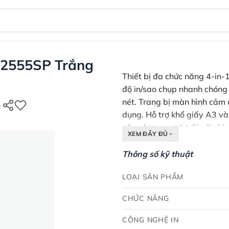
 2555SP Trắng
Thiết bị đa chức năng 4-in-
độ in/sao chụp nhanh chóng
nét. Trang bị màn hình cảm 
dụng. Hỗ trợ khổ giấy A3 và 
năng lượng vượt trội với chỉ
XEM ĐẦY ĐỦ
Thông số kỹ thuật
LOẠI SẢN PHẨM
CHỨC NĂNG
CÔNG NGHỆ IN