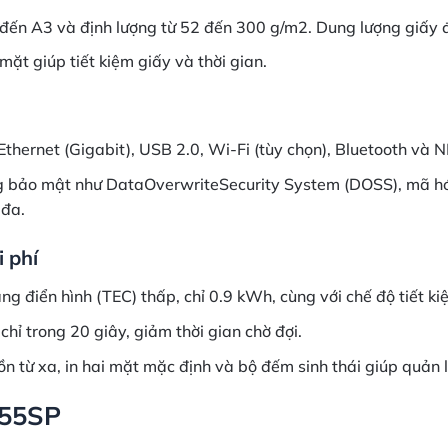
đến A3 và định lượng từ 52 đến 300 g/m2. Dung lượng giấy đ
mặt giúp tiết kiệm giấy và thời gian.
thernet (Gigabit), USB 2.0, Wi-Fi (tùy chọn), Bluetooth và NFC
g bảo mật như DataOverwriteSecurity System (DOSS), mã hóa
 đa.
i phí
ng điển hình (TEC) thấp, chỉ 0.9 kWh, cùng với chế độ tiết k
hỉ trong 20 giây, giảm thời gian chờ đợi.
ồn từ xa, in hai mặt mặc định và bộ đếm sinh thái giúp quản 
555SP