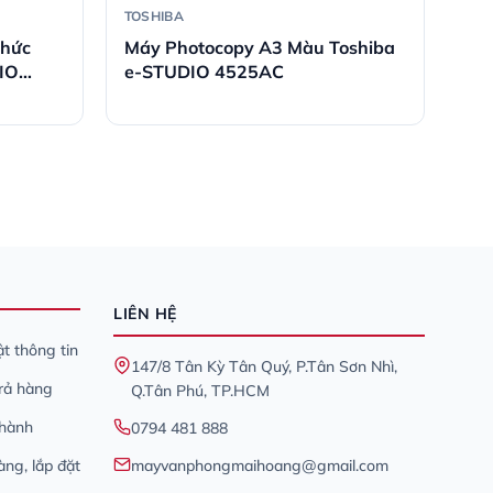
TOSHIBA
Chức
Máy Photocopy A3 Màu Toshiba
IO
e-STUDIO 4525AC
LIÊN HỆ
t thông tin
147/8 Tân Kỳ Tân Quý, P.Tân Sơn Nhì,
trả hàng
Q.Tân Phú, TP.HCM
 hành
0794 481 888
àng, lắp đặt
mayvanphongmaihoang@gmail.com