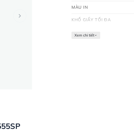
MÀU IN
KHỔ GIẤY TỐI ĐA
Xem chi tiết
2555SP