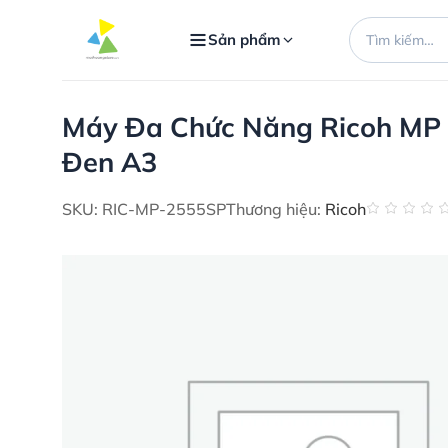
Bỏ
Tìm
qua
Sản phẩm
kiếm:
nội
dung
Máy Đa Chức Năng Ricoh MP
Đen A3
SKU: RIC-MP-2555SP
Thương hiệu:
Ricoh