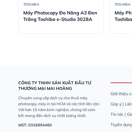
TOSHIBA
TOSHIBA
ba
Máy Photocopy Đa Năng A3 Đen
Máy Ph
Trắng Toshiba e-Studio 3028A
Toshib
Năng
CÔNG TY TNHH SẢN XUẤT ĐẦU TƯ
THƯƠNG MẠI MAI HOÀNG
Giới thiệu 
Chuyên cung cấp dịch vụ cho thuê máy
photocopy, máy in tại HCM và các tỉnh lân cận.
Góp ý | Liê
Với hơn 10 năm kinh nghiệm, chúng tôi cam
Tin tức | G
kết mang đến dịch vụ chất lượng nhất.
Tuyển dụn
MST: 0316994460