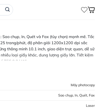
1: Sao chụp, In, Quét và Fax (tùy chọn) mạnh mẽ. Tốc
 25 trang/phút, độ phân giải 1200x1200 dpi sắc
ứng thông minh 10.1 inch, giao diện trực quan, dễ sử
nhiều loại giấy khác, dung lượng giấy lớn. Tiết kiệm
 số TEC 0.9 kWh.
Máy photocopy
Sao chụp, In, Quét, Fax
Laser