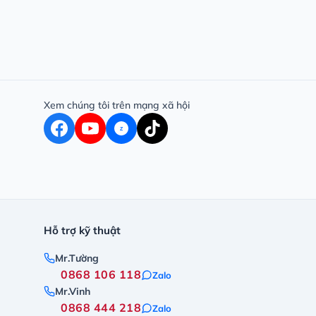
Xem chúng tôi trên mạng xã hội
Z
Hỗ trợ kỹ thuật
Mr.Tường
0868 106 118
Zalo
Mr.Vinh
0868 444 218
Zalo