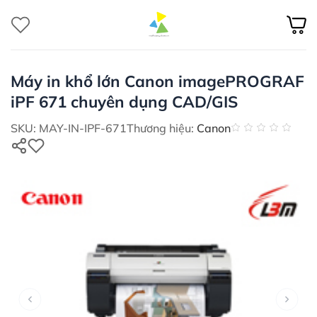
Bỏ
qua
nội
dung
Máy in khổ lớn Canon imagePROGRAF
iPF 671 chuyên dụng CAD/GIS
SKU: MAY-IN-IPF-671
Thương hiệu:
Canon