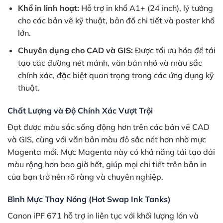
Khổ in linh hoạt:
Hỗ trợ in khổ A1+ (24 inch), lý tưởng
cho các bản vẽ kỹ thuật, bản đồ chi tiết và poster khổ
lớn.
Chuyên dụng cho CAD và GIS:
Được tối ưu hóa để tái
tạo các đường nét mảnh, văn bản nhỏ và màu sắc
chính xác, đặc biệt quan trọng trong các ứng dụng kỹ
thuật.
Chất Lượng và Độ Chính Xác Vượt Trội
Đạt được màu sắc sống động hơn trên các bản vẽ CAD
và GIS, cùng với văn bản màu đỏ sắc nét hơn nhờ mực
Magenta mới. Mực Magenta này có khả năng tái tạo dải
màu rộng hơn bao giờ hết, giúp mọi chi tiết trên bản in
của bạn trở nên rõ ràng và chuyên nghiệp.
Bình Mực Thay Nóng (Hot Swap Ink Tanks)
Canon iPF 671 hỗ trợ in liên tục với khối lượng lớn và