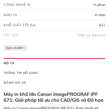
CÔNG NGHỆ IN
In phun
MÀU IN
In màu
KHỔ GIẤY TỐI ĐA
A1+
KẾT NỐI
USB 2.0, Ethernet
Xem chi tiết
MÔ TẢ
THÔNG TIN BỔ SUNG
ĐÁNH GIÁ (0)
Máy in khổ lớn Canon imagePROGRAF iPF
671: Giải pháp tối ưu cho CAD/GIS và Đồ họa
Máy in Canon imagePROGRAF iPF 671 được thiết kế