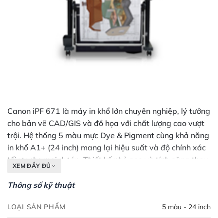
Canon iPF 671 là máy in khổ lớn chuyên nghiệp, lý tưởng
cho bản vẽ CAD/GIS và đồ họa với chất lượng cao vượt
trội. Hệ thống 5 màu mực Dye & Pigment cùng khả năng
in khổ A1+ (24 inch) mang lại hiệu suất và độ chính xác
tối ưu cho mọi dự án. Thiết kế nhỏ gọn và tính năng thay
XEM ĐẦY ĐỦ
mực nóng giúp tối ưu hóa không gian và năng suất làm
việc.
Thông số kỹ thuật
LOẠI SẢN PHẨM
5 màu - 24 inch