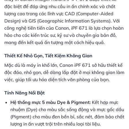
đặc biệt để đáp ứng nhu cầu in ấn chính xác và chất
lượng cao trong các lĩnh vực CAD (Computer-Aided
Design) và GIS (Geographic Information Systems). Với
công nghệ tiên tiến của Canon, iPF 671 là lựa chọn hoàn
hảo cho các kiến trúc sư, kỹ sư và chuyên gia bản đồ,
mang đến kết quả ấn tượng một cách hiệu quả.
Thiết Kế Nhỏ Gọn, Tiết Kiệm Không Gian
Mặc dù là máy in khổ lớn, Canon iPF 671 sở hữu thiết kế
độc đáo, nhỏ gọn, dễ dàng lắp đặt ở mọi không gian làm
việc, giúp tối ưu hóa diện tích văn phòng của bạn.
Tính Năng Nổi Bật
Hệ thống mực 5 màu Dye & Pigment:
Kết hợp mực
nhuộm (Dye) cho màu sắc sống động và mực gốc dầu
(Pigment) cho màu đen bền bỉ, sắc nét, đảm bảo chất
lượng in ấn vượt trội trên nhiều loại tài liệu.