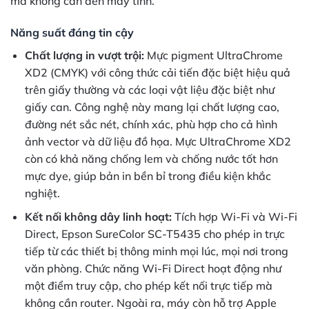
mà không cần đến máy tính.
Năng suất đáng tin cậy
Chất lượng in vượt trội:
Mực pigment UltraChrome
XD2 (CMYK) với công thức cải tiến đặc biệt hiệu quả
trên giấy thường và các loại vật liệu đặc biệt như
giấy can. Công nghệ này mang lại chất lượng cao,
đường nét sắc nét, chính xác, phù hợp cho cả hình
ảnh vector và dữ liệu đồ họa. Mực UltraChrome XD2
còn có khả năng chống lem và chống nước tốt hơn
mực dye, giúp bản in bền bỉ trong điều kiện khắc
nghiệt.
Kết nối không dây linh hoạt:
Tích hợp Wi-Fi và Wi-Fi
Direct, Epson SureColor SC-T5435 cho phép in trực
tiếp từ các thiết bị thông minh mọi lúc, mọi nơi trong
văn phòng. Chức năng Wi-Fi Direct hoạt động như
một điểm truy cập, cho phép kết nối trực tiếp mà
không cần router. Ngoài ra, máy còn hỗ trợ Apple