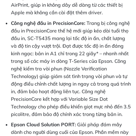
AirPrint, giúp in không dây dễ dàng từ các thiết bị
Apple mà không cần cài đặt thêm driver.
Công nghệ đầu in PrecisionCore:
Trang bị công nghệ
đầu in PrecisionCore thế hệ mới giúp kéo dài tuổi thọ
đầu in, SC-T5435 mang lại tốc độ in ấn, chất lượng
và độ tin cậy vượt trội. Đạt được tốc độ in ấn đáng
kinh ngạc: bản in A1 chỉ trong 22 giây* – nhanh nhất
trong số các máy in dòng T-Series của Epson. Công
nghệ kiểm tra vòi phun (Nozzle Verification
Technology) giúp giám sát tình trạng vòi phun và tự
động điều chỉnh chất lượng in ngay cả trong quá trình
in, đảm bảo hoạt động liên tục. Công nghệ
PrecisionCore kết hợp với Variable Size Dot
Technology cho phép điều khiển giọt mực nhỏ đến 3.5
picolitre, đảm bảo độ chính xác trong từng bản in.
Epson Cloud Solution PORT:
Giải pháp đám mây
dành cho người dùng cuối của Epson. Phần mềm này