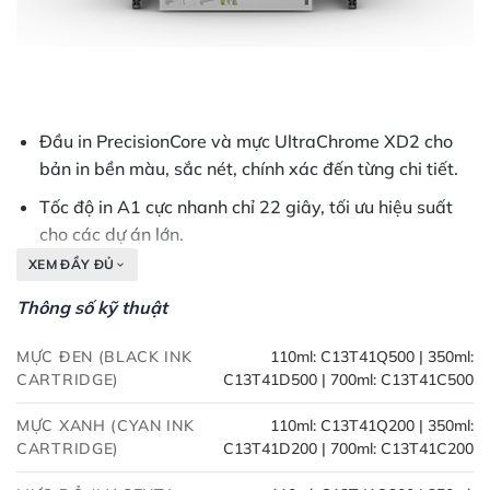
Đầu in PrecisionCore và mực UltraChrome XD2 cho
bản in bền màu, sắc nét, chính xác đến từng chi tiết.
Tốc độ in A1 cực nhanh chỉ 22 giây, tối ưu hiệu suất
cho các dự án lớn.
XEM ĐẦY ĐỦ
Thiết kế nhỏ gọn, màn hình cảm ứng 4.3 inch trực
quan, thân thiện và dễ sử dụng.
Thông số kỹ thuật
Hỗ trợ kết nối đa dạng (Wi-Fi, Wi-Fi Direct, USB 3.0,
MỰC ĐEN (BLACK INK
110ml: C13T41Q500 | 350ml:
Ethernet) và in từ thiết bị di động.
CARTRIDGE)
C13T41D500 | 700ml: C13T41C500
Hộp mực dung lượng lớn 700ml giúp tăng cường
MỰC XANH (CYAN INK
110ml: C13T41Q200 | 350ml:
năng suất và giảm thiểu thời gian chết.
CARTRIDGE)
C13T41D200 | 700ml: C13T41C200