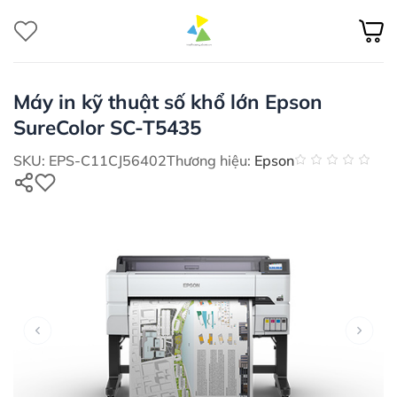
Bỏ
qua
nội
dung
Máy in kỹ thuật số khổ lớn Epson
SureColor SC-T5435
SKU: EPS-C11CJ56402
Thương hiệu:
Epson