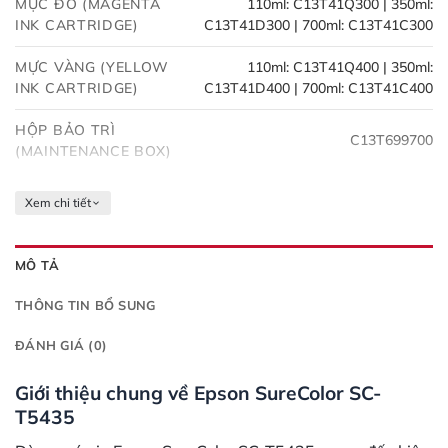
MỰC ĐỎ (MAGENTA
110ml: C13T41Q300 | 350ml:
INK CARTRIDGE)
C13T41D300 | 700ml: C13T41C300
MỰC VÀNG (YELLOW
110ml: C13T41Q400 | 350ml:
INK CARTRIDGE)
C13T41D400 | 700ml: C13T41C400
HỘP BẢO TRÌ
C13T699700
(MAINTENANCE BOX)
Xem chi tiết
MÔ TẢ
THÔNG TIN BỔ SUNG
ĐÁNH GIÁ (0)
Giới thiệu chung về Epson SureColor SC-
T5435