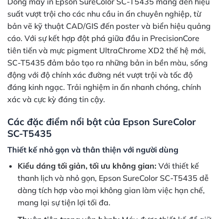
Dòng máy in Epson SureColor SC-T5435 mang đến hiệu
suất vượt trội cho các nhu cầu in ấn chuyên nghiệp, từ
bản vẽ kỹ thuật CAD/GIS đến poster và biển hiệu quảng
cáo. Với sự kết hợp đột phá giữa đầu in PrecisionCore
tiên tiến và mực pigment UltraChrome XD2 thế hệ mới,
SC-T5435 đảm bảo tạo ra những bản in bền màu, sống
động với độ chính xác đường nét vượt trội và tốc độ
đáng kinh ngạc. Trải nghiệm in ấn nhanh chóng, chính
xác và cực kỳ đáng tin cậy.
Các đặc điểm nổi bật của Epson SureColor
SC-T5435
Thiết kế nhỏ gọn và thân thiện với người dùng
Kiểu dáng tối giản, tối ưu không gian:
Với thiết kế
thanh lịch và nhỏ gọn, Epson SureColor SC-T5435 dễ
dàng tích hợp vào mọi không gian làm việc hạn chế,
mang lại sự tiện lợi tối đa.