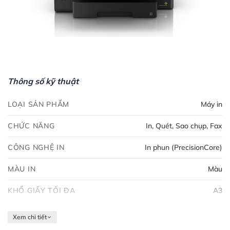
Thông số kỹ thuật
LOẠI SẢN PHẨM
Máy in
CHỨC NĂNG
In, Quét, Sao chụp, Fax
CÔNG NGHỆ IN
In phun (PrecisionCore)
MÀU IN
Màu
KHỔ GIẤY TỐI ĐA
A3
Xem chi tiết