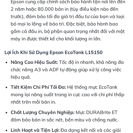
Epson cung cấp chính sách bảo hành tận nơi lên đến
2 năm hoặc 80.000 bản in (tùy điều kiện nào đến
trước), đảm bảo tối đa giá trị đầu tư của bạn và loại
bỏ mọi lo lắng về bảo trì. Đặc biệt, bảo hành bao
gồm cả đầu in, bộ phận quan trọng nhất đối với một
máy in được thiết kế cho khối lượng in lớn.
Lợi Ích Khi Sử Dụng Epson EcoTank L15150
Nâng Cao Hiệu Suất:
Tốc độ in nhanh, khả năng đa
chức năng A3 và ADF tự động giúp xử lý công việc
hiệu quả.
Tiết Kiệm Chi Phí Tối Đa:
Hệ thống mực EcoTank
mang lại năng suất trang in cực cao với chi phí thấp
nhất trên mỗi bản in.
Chất Lượng Chuyên Nghiệp:
Mực DURABrite ET
đảm bảo bản in sắc nét, bền màu và chống nước.
Linh Hoạt và Tiện Lợi:
Đa dạng kết nối và các giải