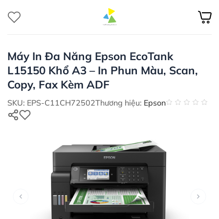
Bỏ
qua
nội
dung
Máy In Đa Năng Epson EcoTank
L15150 Khổ A3 – In Phun Màu, Scan,
Copy, Fax Kèm ADF
SKU: EPS-C11CH72502
Thương hiệu:
Epson