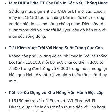
Mực DURABrite ET Cho Bản In Sắc Nét, Chống Nước
Sử dụng mực pigment DURABrite ET mới của Epson,
máy in L15150 tạo ra những bản in sắc nét, rõ ràng
và đặc biệt là có khả năng chống nước. Điều này rất
quan trọng đối với các tài liệu yêu cầu độ bền cao và
màu sắc sống động.
Tiết Kiệm Vượt Trội Với Năng Suất Trang Cực Cao
Không còn phải lo lắng về chi phí mực in. Với hệ thống
EcoTank L15150, mỗi bộ mực chai có thể in được tới
7.500 trang đen trắng và 6.000 trang màu, mang lại
hiệu quả kinh tế vượt trội và giảm thiểu tần suất thay
mực.
Kết Nối Đa Dạng và Khả Năng Vận Hành Độc Lập
L15150 hỗ trợ kết nối Ethernet, Wi-Fi và Wi-Fi
Direct, giúp việc in ấn trở nên thuận tiện và linh hoạt