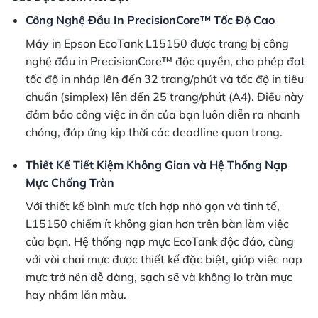
Công Nghệ Đầu In PrecisionCore™ Tốc Độ Cao
Máy in Epson EcoTank L15150 được trang bị công
nghệ đầu in PrecisionCore™ độc quyền, cho phép đạt
tốc độ in nháp lên đến 32 trang/phút và tốc độ in tiêu
chuẩn (simplex) lên đến 25 trang/phút (A4). Điều này
đảm bảo công việc in ấn của bạn luôn diễn ra nhanh
chóng, đáp ứng kịp thời các deadline quan trọng.
Thiết Kế Tiết Kiệm Không Gian và Hệ Thống Nạp
Mực Chống Tràn
Với thiết kế bình mực tích hợp nhỏ gọn và tinh tế,
L15150 chiếm ít không gian hơn trên bàn làm việc
của bạn. Hệ thống nạp mực EcoTank độc đáo, cùng
với vòi chai mực được thiết kế đặc biệt, giúp việc nạp
mực trở nên dễ dàng, sạch sẽ và không lo tràn mực
hay nhầm lẫn màu.