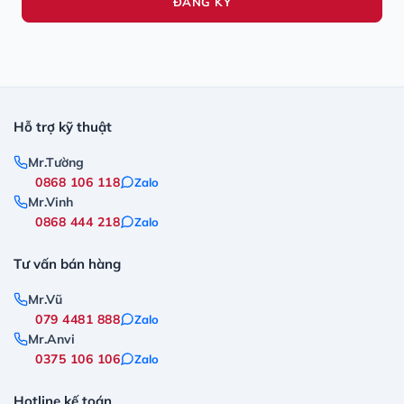
ĐĂNG KÝ
Hỗ trợ kỹ thuật
Mr.Tường
0868 106 118
Zalo
Mr.Vinh
0868 444 218
Zalo
Tư vấn bán hàng
Mr.Vũ
079 4481 888
Zalo
Mr.Anvi
0375 106 106
Zalo
Hotline kế toán