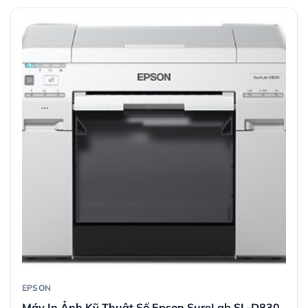
EPSON
Máy In Ảnh Kỹ Thuật Số Epson SureLab SL-D830