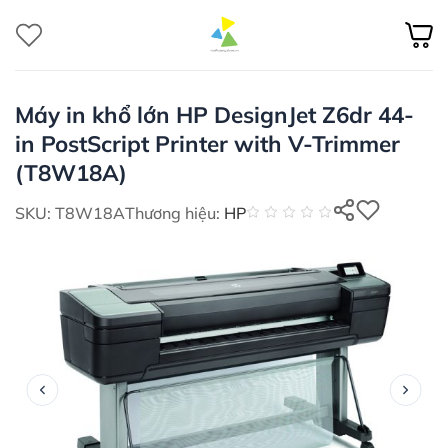
Bỏ
qua
nội
dung
Máy in khổ lớn HP DesignJet Z6dr 44-
in PostScript Printer with V-Trimmer
(T8W18A)
SKU: T8W18A
Thương hiệu:
HP