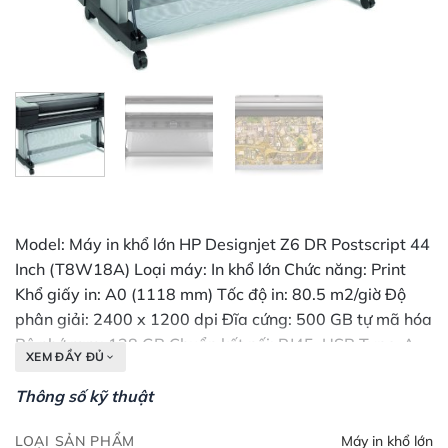
Model: Máy in khổ lớn HP Designjet Z6 DR Postscript 44
Inch (T8W18A) Loại máy: In khổ lớn Chức năng: Print
Khổ giấy in: A0 (1118 mm) Tốc độ in: 80.5 m2/giờ Độ
phân giải: 2400 x 1200 dpi Đĩa cứng: 500 GB tự mã hóa
Bộ nhớ ram: 128 GB Chuẩn kết nối: RJ45, USB Type-A
XEM ĐẦY ĐỦ
Xử lý giấy: Hai cuộn nạp giấy tự động, chuyển đổi cuộn
thông minh, nạp giấy phía trên, thùng chứa giấy đầu ra,
Thông số kỹ thuật
máy cắt ngang tự động và máy cắt dọc (cắt tất cả các
LOẠI SẢN PHẨM
Máy in khổ lớn
vật liệu in đủ điều kiện của máy in HP dòng Z, bao gồm