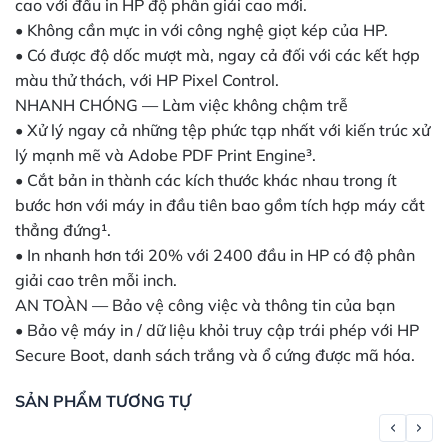
cao với đầu in HP độ phân giải cao mới.
• Không cần mực in với công nghệ giọt kép của HP.
• Có được độ dốc mượt mà, ngay cả đối với các kết hợp
màu thử thách, với HP Pixel Control.
NHANH CHÓNG — Làm việc không chậm trễ
• Xử lý ngay cả những tệp phức tạp nhất với kiến trúc xử
lý mạnh mẽ và Adobe PDF Print Engine³.
• Cắt bản in thành các kích thước khác nhau trong ít
bước hơn với máy in đầu tiên bao gồm tích hợp máy cắt
thẳng đứng¹.
• In nhanh hơn tới 20% với 2400 đầu in HP có độ phân
giải cao trên mỗi inch.
AN TOÀN — Bảo vệ công việc và thông tin của bạn
• Bảo vệ máy in / dữ liệu khỏi truy cập trái phép với HP
Secure Boot, danh sách trắng và ổ cứng được mã hóa.
SẢN PHẨM TƯƠNG TỰ